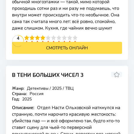
обычной многоэтажки — такой, мимо которой
проходишь сотни раз и ни разу не подумаешь, что
внутри может происходить что-то необычное. Она
сама так считала много лет: всё ровно, спокойно,
даже слишком. Кухня, где чайник вечно шумит
2
3
4
5
4
6
7
8
9
10
СМОТРЕТЬ ОНЛАЙН
В ТЕНИ БОЛЬШИХ ЧИСЕЛ 3
Жанр:
Детективы / 2025 / ТВЦ
Страна:
Россия
Год:
2025
Описание:
Отдел Насти Ольховской наткнулся на
странную, почти нарочито красивую жестокость:
убийства пар — и всё оформлено так, будто кто-то
ставит сцену для чьей-то перверсной