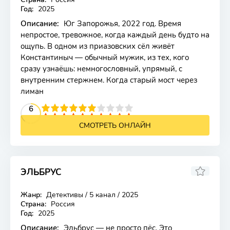
Год:
2025
Описание:
Юг Запорожья, 2022 год. Время
непростое, тревожное, когда каждый день будто на
ощупь. В одном из приазовских сёл живёт
Константиныч — обычный мужик, из тех, кого
сразу узнаёшь: немногословный, упрямый, с
внутренним стержнем. Когда старый мост через
лиман
2
3
4
5
6
6
7
8
9
10
СМОТРЕТЬ ОНЛАЙН
ЭЛЬБРУС
Жанр:
Детективы / 5 канал / 2025
Страна:
Россия
Год:
2025
Описание:
Эльбрус — не просто пёс. Это