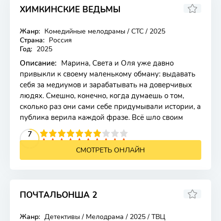
ХИМКИНСКИЕ ВЕДЬМЫ
Жанр:
Комедийные мелодрамы / СТС / 2025
Страна:
Россия
Год:
2025
Описание:
Марина, Света и Оля уже давно
привыкли к своему маленькому обману: выдавать
себя за медиумов и зарабатывать на доверчивых
людях. Смешно, конечно, когда думаешь о том,
сколько раз они сами себе придумывали истории, а
публика верила каждой фразе. Всё шло своим
2
3
4
5
7
6
7
8
9
10
СМОТРЕТЬ ОНЛАЙН
ПОЧТАЛЬОНША 2
Жанр:
Детективы / Мелодрама / 2025 / ТВЦ