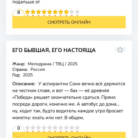
подальше от
2
3
4
5
8
6
7
8
9
10
СМОТРЕТЬ ОНЛАЙН
ЕГО БЫВШАЯ, ЕГО НАСТОЯЩА
Жанр:
Мелодрама / ТВЦ / 2025
Страна:
Россия
Год:
2025
Описание:
У аспирантки Сони вечно всё держится
на честном слове, и вот — бах — её древняя
«Победа» решает окончательно сдаться. Прямо
посреди дороги, конечно же. А автобус до дома…
ну, ходит так, будто водитель каждое утро бросает
монетку: ехать или нет. В общем,
2
3
4
5
0
6
7
8
9
10