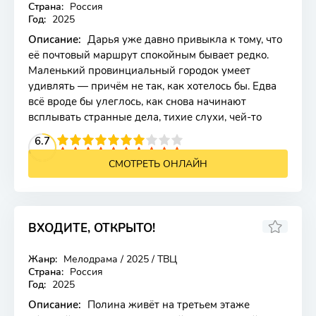
Страна:
Россия
Год:
2025
Описание:
Дарья уже давно привыкла к тому, что
её почтовый маршрут спокойным бывает редко.
Маленький провинциальный городок умеет
удивлять — причём не так, как хотелось бы. Едва
всё вроде бы улеглось, как снова начинают
всплывать странные дела, тихие слухи, чей-то
2
3
4
6.7
5
6
7
8
9
10
СМОТРЕТЬ ОНЛАЙН
ВХОДИТЕ, ОТКРЫТО!
Жанр:
Мелодрама / 2025 / ТВЦ
Страна:
Россия
Год:
2025
Описание:
Полина живёт на третьем этаже