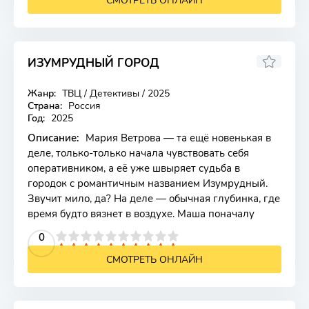
СМОТРЕТЬ ОНЛАЙН
ИЗУМРУДНЫЙ ГОРОД
Жанр:
ТВЦ / Детективы / 2025
Страна:
Россия
Год:
2025
Описание:
Мария Ветрова — та ещё новенькая в
деле, только-только начала чувствовать себя
оперативником, а её уже швыряет судьба в
городок с романтичным названием Изумрудный.
Звучит мило, да? На деле — обычная глубинка, где
время будто вязнет в воздухе. Маша поначалу
2
3
4
5
0
6
7
8
9
10
СМОТРЕТЬ ОНЛАЙН