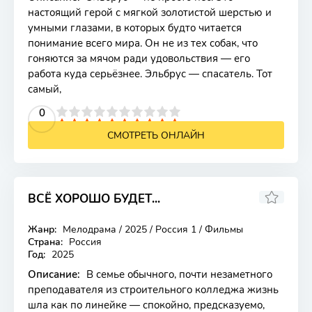
настоящий герой с мягкой золотистой шерстью и
умными глазами, в которых будто читается
понимание всего мира. Он не из тех собак, что
гоняются за мячом ради удовольствия — его
работа куда серьёзнее. Эльбрус — спасатель. Тот
самый,
2
3
4
5
0
6
7
8
9
10
СМОТРЕТЬ ОНЛАЙН
ВСЁ ХОРОШО БУДЕТ...
Жанр:
Мелодрама / 2025 / Россия 1 / Фильмы
Страна:
Россия
Год:
2025
Описание:
В семье обычного, почти незаметного
преподавателя из строительного колледжа жизнь
шла как по линейке — спокойно, предсказуемо,