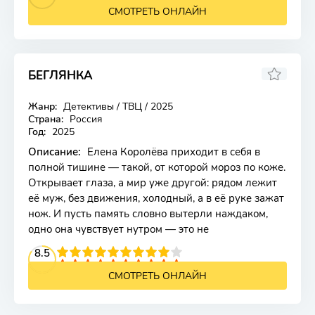
СМОТРЕТЬ ОНЛАЙН
БЕГЛЯНКА
Жанр:
Детективы / ТВЦ / 2025
Страна:
Россия
Год:
2025
Описание:
Елена Королёва приходит в себя в
полной тишине — такой, от которой мороз по коже.
Открывает глаза, а мир уже другой: рядом лежит
её муж, без движения, холодный, а в её руке зажат
нож. И пусть память словно вытерли наждаком,
одно она чувствует нутром — это не
2
3
4
8.5
5
6
7
8
9
10
СМОТРЕТЬ ОНЛАЙН