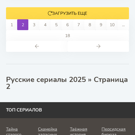
ЗАГРУЗИТЬ ЕЩЕ
1
2
3
4
5
6
7
8
9
10
...
18
Русские сериалы 2025 » Страница
2
ТОП СЕРИАЛОВ
Тайна
Скамейка
Таёжная
Персидская
старого
запасных
история
бирюза