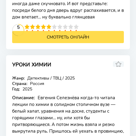
иногда даже скучновато. И вот представьте:
посреди белого дня дверь вдруг распахивается, и в
дом влетает… ну буквально глянцевая
2
3
4
5
5
6
7
8
9
10
СМОТРЕТЬ ОНЛАЙН
УРОКИ ХИМИИ
Жанр:
Детективы / ТВЦ / 2025
Страна:
Россия
Год:
2025
Описание:
Евгения Селезнёва когда-то читала
лекции по химии в солидном столичном вузе —
белый халат, уравнения на доске, студенты с
горящими глазами… ну, или хотя бы
притворяющиеся. А потом жизнь взяла и резко
выкрутила руль. Пришлось ей уехать в провинцию,