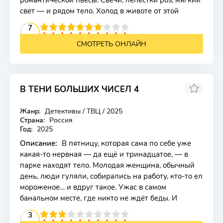
романтической пьесы. Свечи, лепестки роз, мягкий
свет — и рядом тело. Холод в животе от этой
2
3
4
5
7
6
7
8
9
10
СМОТРЕТЬ ОНЛАЙН
В ТЕНИ БОЛЬШИХ ЧИСЕЛ 4
Жанр:
Детективы / ТВЦ / 2025
Страна:
Россия
Год:
2025
Описание:
В пятницу, которая сама по себе уже
какая-то нервная — да ещё и тринадцатое, — в
парке находят тело. Молодая женщина, обычный
день, люди гуляли, собирались на работу, кто-то ел
мороженое… и вдруг такое. Ужас в самом
банальном месте, где никто не ждёт беды. И
2
3
4
5
3
6
7
8
9
10