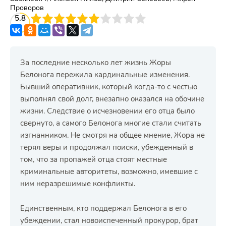
Проворов
3
5.8
4
5
6
7
8
9
10
За последние несколько лет жизнь Жоры
Белонога пережила кардинальные изменения.
Бывший оперативник, который когда-то с честью
выполнял свой долг, внезапно оказался на обочине
жизни. Следствие о исчезновении его отца было
свернуто, а самого Белонога многие стали считать
изгнанником. Не смотря на общее мнение, Жора не
терял веры и продолжал поиски, убежденный в
том, что за пропажей отца стоят местные
криминальные авторитеты, возможно, имевшие с
ним неразрешимые конфликты.
Единственным, кто поддержал Белонога в его
убеждении, стал новоиспеченный прокурор, брат